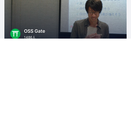
OSS Gate
1486人
東京
オープンソース
Rubyアソシエーション
2507人
島根
Ruby
Ruby on Rails
IT
異業種交流