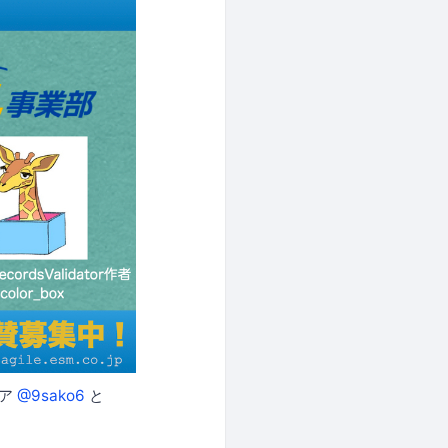
ニア
@9sako6
と