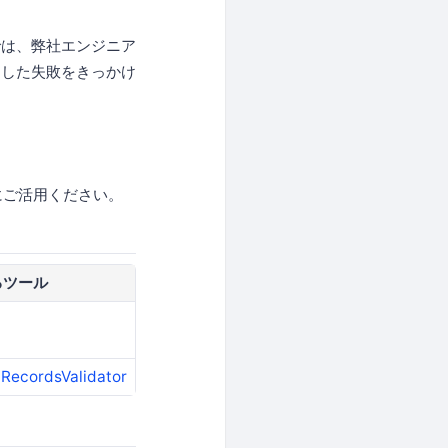
では、弊社エンジニア
遇した失敗をきっかけ
いにご活用ください。
るツール
lRecordsValidator