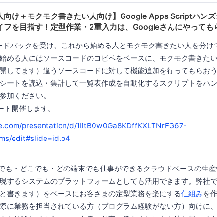
け＋モクモク書きたい人向け】Google Apps Scriptハン
フを目指す！定型作業・2重入力は、Googleさんにやって
ードバックを受け、これから始める人とモクモク書きたい人を分け
始める人にはソースコードのコピペをベースに、モクモク書きた
開してます）違うソースコードに対して機能追加を行ってもらお
シートを読込・集計して一覧表作成を自動化するスクリプトをハ
参加ください。
ート開催します。
gle.com/presentation/d/1IitB0w0Ga8KDffKXLTNrFG67-
ms/edit#slide=id.p4
sはいつでも・どこでも・どの端末でも仕事ができるクラウドベースの生
するシステムのプラットフォームとしても活用できます。弊社では、Go
GASと書きます）をベースにお客さまの定型業務を楽にする
仕組み
を
際に業務を担当されている方（プログラム経験がない方）向けに、