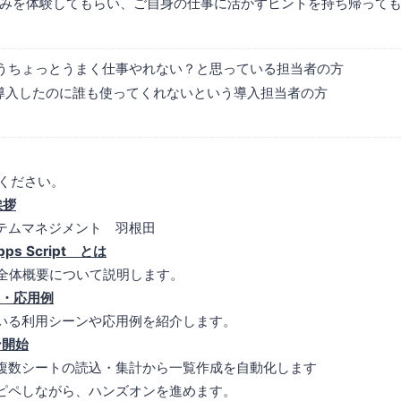
みを体験してもらい、ご自身の仕事に活かすヒントを持ち帰って
うちょっとうまく仕事やれない？と思っている担当者の方
pps導入したのに誰も使ってくれないという導入担当者の方
しください。
挨拶
テムマネジメント 羽根田
Apps Script とは
全体概要について説明します。
ン・応用例
いる利用シーンや応用例を紹介します。
ン開始
複数シートの読込・集計から一覧作成を自動化します
ピペしながら、ハンズオンを進めます。