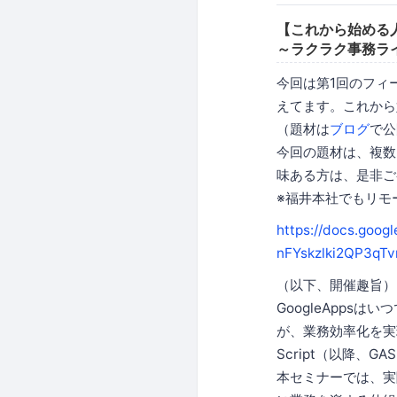
【これから始める人向
～ラクラク事務ライ
今回は第1回のフィ
えてます。これから
（題材は
ブログ
で公
今回の題材は、複数
味ある方は、是非ご
※福井本社でもリモ
https://docs.goo
nFYskzlki2QP3qTv
（以下、開催趣旨）
GoogleApp
が、業務効率化を実現
Script（以降、
本セミナーでは、実