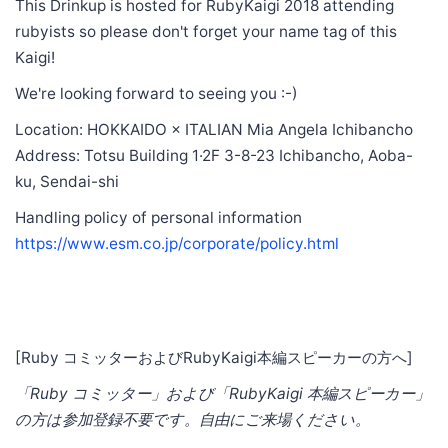
This Drinkup is hosted for RubyKaigi 2018 attending
rubyists so please don't forget your name tag of this
Kaigi!
We're looking forward to seeing you :-)
Location: HOKKAIDO × ITALIAN Mia Angela Ichibancho
Address: Totsu Building 1·2F 3-8-23 Ichibancho, Aoba-
ku, Sendai-shi
Handling policy of personal information
https://www.esm.co.jp/corporate/policy.html
[Ruby コミッターおよびRubyKaigi本編スピーカーの方へ]
「Ruby コミッター」および「RubyKaigi 本編スピーカー」
の方は参加登録不要です。自由にご来場ください。