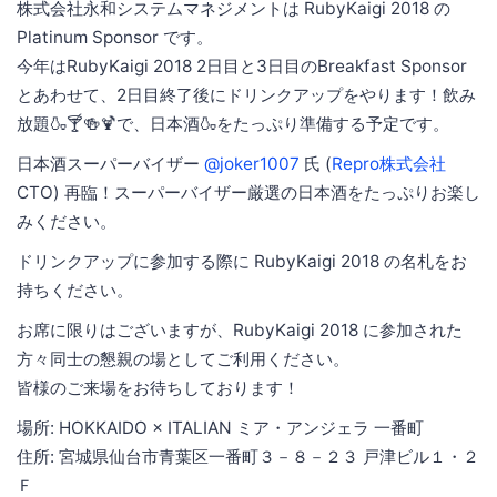
株式会社永和システムマネジメントは RubyKaigi 2018 の
Platinum Sponsor です。
今年はRubyKaigi 2018 2日目と3日目のBreakfast Sponsor
とあわせて、2日目終了後にドリンクアップをやります！飲み
放題🍶🍸🍻🍹で、日本酒🍶をたっぷり準備する予定です。
日本酒スーパーバイザー
@joker1007
氏 (
Repro株式会社
CTO) 再臨！スーパーバイザー厳選の日本酒をたっぷりお楽し
みください。
ドリンクアップに参加する際に RubyKaigi 2018 の名札をお
持ちください。
お席に限りはございますが、RubyKaigi 2018 に参加された
方々同士の懇親の場としてご利用ください。
皆様のご来場をお待ちしております！
場所: HOKKAIDO × ITALIAN ミア・アンジェラ 一番町
住所: 宮城県仙台市青葉区一番町３－８－２３ 戸津ビル１・２
Ｆ