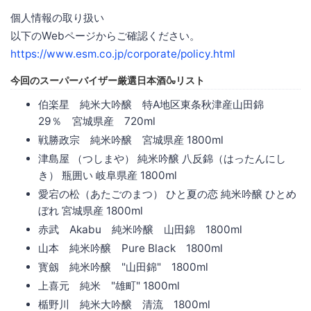
個人情報の取り扱い
以下のWebページからご確認ください。
https://www.esm.co.jp/corporate/policy.html
今回のスーパーバイザー厳選日本酒🍶リスト
伯楽星 純米大吟醸 特A地区東条秋津産山田錦
29％ 宮城県産 720ml
戦勝政宗 純米吟醸 宮城県産 1800ml
津島屋 （つしまや） 純米吟醸 八反錦（はったんにし
き） 瓶囲い 岐阜県産 1800ml
愛宕の松（あたごのまつ） ひと夏の恋 純米吟醸 ひとめ
ぼれ 宮城県産 1800ml
赤武 Akabu 純米吟醸 山田錦 1800ml
山本 純米吟醸 Pure Black 1800ml
寳劔 純米吟醸 "山田錦" 1800ml
上喜元 純米 "雄町" 1800ml
楯野川 純米大吟醸 清流 1800ml