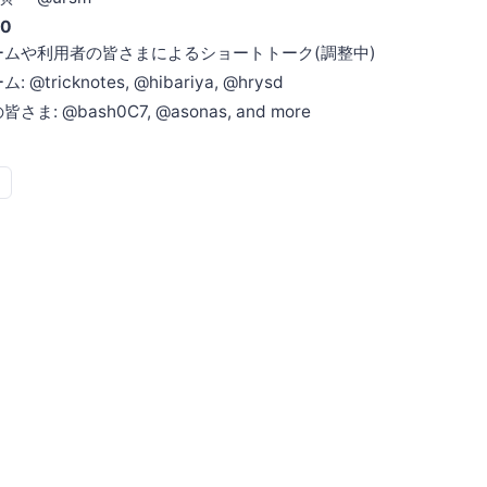
30
ームや利用者の皆さまによるショートトーク(調整中)
 @tricknotes, @hibariya, @hrysd
さま: @bash0C7, @asonas, and more